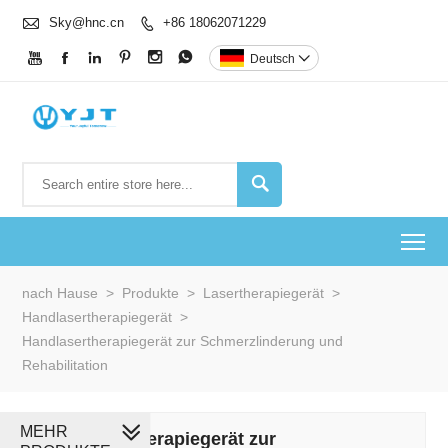

Sky@hnc.cn
+86 18062071229







Deutsch


To
nach Hause
>
Produkte
>
Lasertherapiegerät
>
Handlasertherapiegerät
>
Handlasertherapiegerät zur Schmerzlinderung und
Rehabilitation
MEHR
Handlasertherapiegerät zur