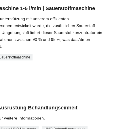
schine 1-5 l/min | Sauerstoffmaschine
unterstützung mit unserem effizienten
ersonen entwickelt wurde, die zusätzlichen Sauerstoff
r Umgebungsluft liefert dieser Sauerstoffkonzentrator ein
trationen zwischen 90 % und 95 %, was das Atmen
t.
Sauerstoffmaschine
usrüstung Behandlungseinheit
ür weitere Informationen.
 für die HNO-Heilkunde
HNO-Behandlungseinheit