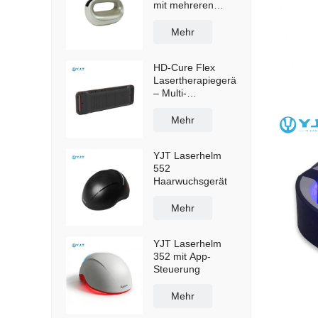
mit mehreren
Wellenlängen –
Gerät zur
Mehr
Schmerzlinderung
und Regeneration
HD-Cure Flex
(OEM)
Lasertherapiegerät
– Multi-
Wellenlängen-
Laser mit
Mehr
niedriger
Intensität zur
YJT Laserhelm
Schmerzlinderung
552
und Regeneration
Haarwuchsgerät
Mehr
YJT Laserhelm
352 mit App-
Steuerung
Mehr