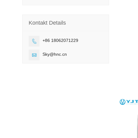
Kontakt Details
+86 18062071229

Sky@hnc.cn
