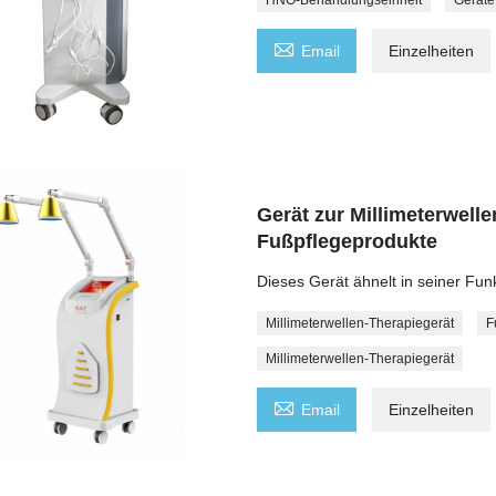

Email
Einzelheiten
Gerät zur Millimeterwelle
Fußpflegeprodukte
Dieses Gerät ähnelt in seiner Fun
Millimeterwellen-Therapiegerät
F
Millimeterwellen-Therapiegerät

Email
Einzelheiten