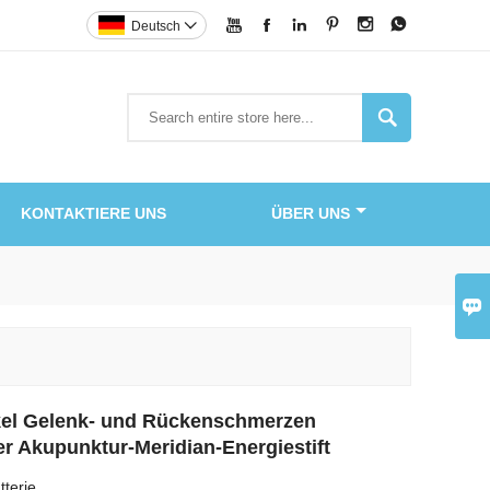






Deutsch


KONTAKTIERE UNS
ÜBER UNS

kel Gelenk- und Rückenschmerzen
r Akupunktur-Meridian-Energiestift
terie