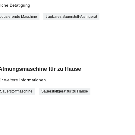
liche Betätigung
roduzierende Maschine
tragbares Sauerstoff-Atemgerät
-Atmungsmaschine für zu Hause
ür weitere Informationen.
 Sauerstoffmaschine
Sauerstoffgerät für zu Hause