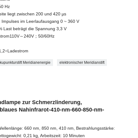
50 Hz
ite liegt zwischen 200 und 420 µs
n Impulses im Leerlaufausgang 0 ~ 360 V
 Last beträgt die Spannung 3,3 V
lstrom110V～240V；50/60Hz
1,2÷Ladestrom
kupunkturstift Meridianenergie
elektronischer Meridianstift
ndlampe zur Schmerzlinderung,
 blaues Nahinfrarot-410-nm-660-850-nm-
, Wellenlänge: 660 nm, 850 nm, 410 nm, Bestrahlungsstärke:
togewicht: 0,21 kg, Arbeitszeit: 10 Minuten