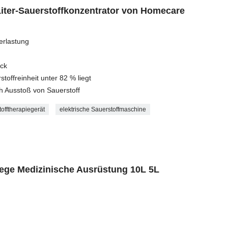
Liter-Sauerstoffkonzentrator von Homecare
erlastung
uck
toffreinheit unter 82 % liegt
h Ausstoß von Sauerstoff
offtherapiegerät
elektrische Sauerstoffmaschine
ege Medizinische Ausrüstung 10L 5L