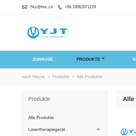

Sky@hnc.cn
+86 18062071229

ZUHAUSE
PRODUKTE
N
nach Hause
>
Produkte
>
Alle Produkte
Alle
Produkte
Alle Produkte
+
Lasertherapiegerät