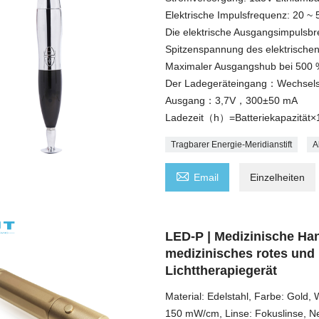
Elektrische Impulsfrequenz: 20 ~ 
Die elektrische Ausgangsimpulsbre
Spitzenspannung des elektrische
Maximaler Ausgangshub bei 500 %
Der Ladegeräteingang：Wechse
Ausgang：3,7V，300±50 mA
Ladezeit（h）=Batteriekapazität×
Tragbarer Energie-Meridianstift
A

Email
Einzelheiten
LED-P | Medizinische Ha
medizinisches rotes und
Lichttherapiegerät
Material: Edelstahl, Farbe: Gold
150 mW/cm, Linse: Fokuslinse, Net