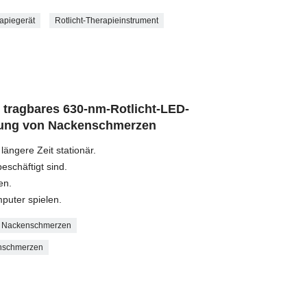
rapiegerät
Rotlicht-Therapieinstrument
t tragbares 630-nm-Rotlicht-LED-
erung von Nackenschmerzen
längere Zeit stationär.
beschäftigt sind.
en.
mputer spielen.
n Nackenschmerzen
enschmerzen