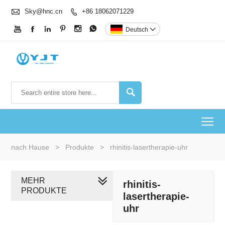

Sky@hnc.cn
+86 18062071229







Deutsch


To
nach Hause
>
Produkte
>
rhinitis-lasertherapie-uhr
MEHR
rhinitis-
PRODUKTE
lasertherapie-
uhr