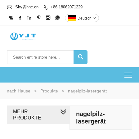

Sky@hnc.cn
+86 18062071229







Deutsch


To
nach Hause
>
Produkte
>
nagelpilz-lasergerät
MEHR
nagelpilz-
PRODUKTE
lasergerät